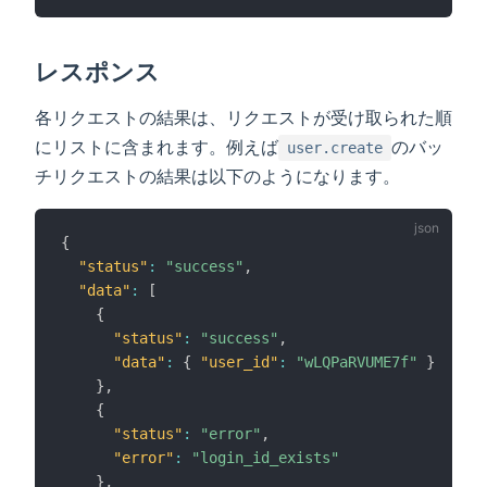
レスポンス
各リクエストの結果は、リクエストが受け取られた順
にリストに含まれます。例えば
のバッ
user.create
チリクエストの結果は以下のようになります。
{
"status"
:
"success"
,
"data"
:
[
{
"status"
:
"success"
,
"data"
:
{
"user_id"
:
"wLQPaRVUME7f"
}
}
,
{
"status"
:
"error"
,
"error"
:
"login_id_exists"
}
,