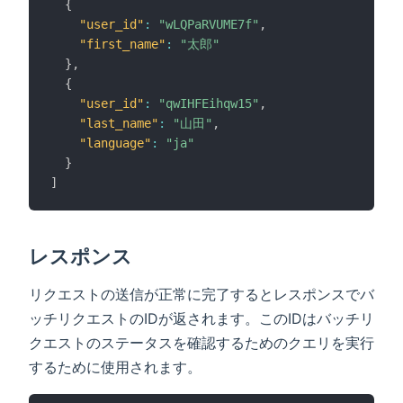
{
"user_id"
:
"wLQPaRVUME7f"
,
"first_name"
:
"太郎"
}
,
{
"user_id"
:
"qwIHFEihqw15"
,
"last_name"
:
"山田"
,
"language"
:
"ja"
}
]
レスポンス
リクエストの送信が正常に完了するとレスポンスでバ
ッチリクエストのIDが返されます。このIDはバッチリ
クエストのステータスを確認するためのクエリを実行
するために使用されます。