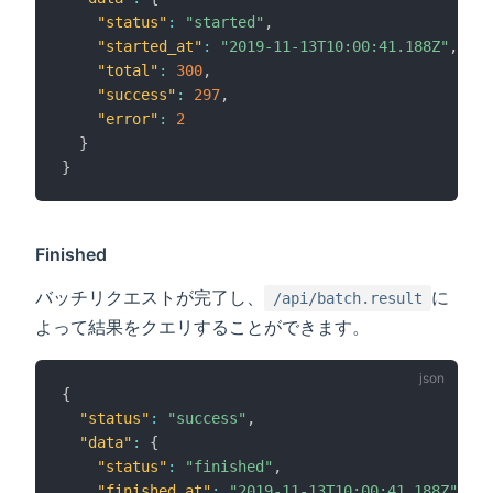
"status"
:
"started"
,
"started_at"
:
"2019-11-13T10:00:41.188Z"
,
"total"
:
300
,
"success"
:
297
,
"error"
:
2
}
}
Finished
バッチリクエストが完了し、
に
/api/batch.result
よって結果をクエリすることができます。
{
"status"
:
"success"
,
"data"
:
{
"status"
:
"finished"
,
"finished_at"
:
"2019-11-13T10:00:41.188Z"
,