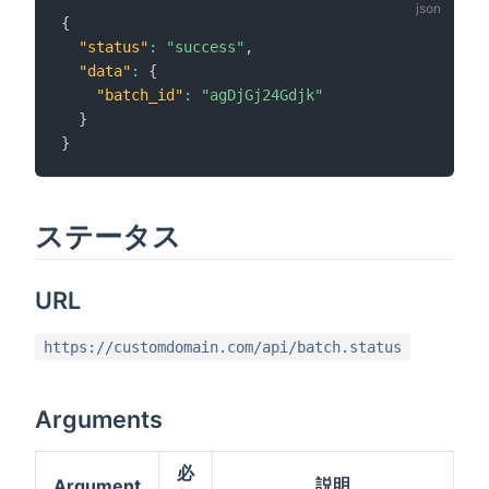
{
"status"
:
"success"
,
"data"
:
{
"batch_id"
:
"agDjGj24Gdjk"
}
}
ステータス
URL
https://customdomain.com/api/batch.status
Arguments
必
説明
Argument