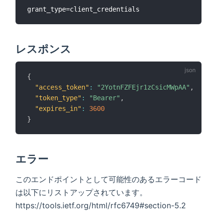
レスポンス
{
"access_token"
:
"2YotnFZFEjr1zCsicMWpAA"
,
"token_type"
:
"Bearer"
,
"expires_in"
:
3600
}
エラー
このエンドポイントとして可能性のあるエラーコード
は以下にリストアップされています。
https://tools.ietf.org/html/rfc6749#section-5.2